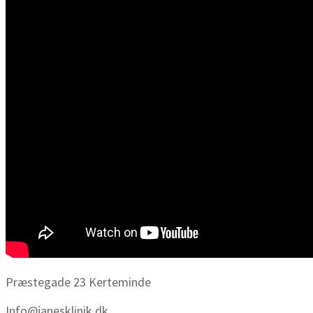
Præstegade 23 Kerteminde
Info@janesklinik.dk