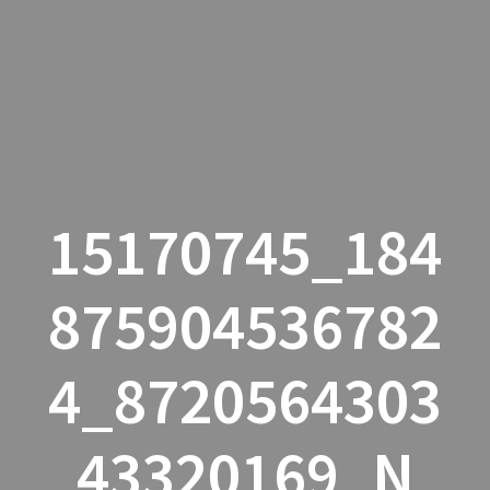
Skip
to
content
15170745_184
875904536782
4_8720564303
43320169_N