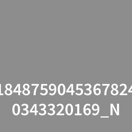
HJEM
AKUPUNKTUR
HEALING
H
184875904536782
0343320169_N