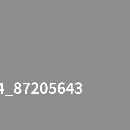
YPNOSE
FEDTFRYSNING
CUPPING
OM MIG
4_87205643