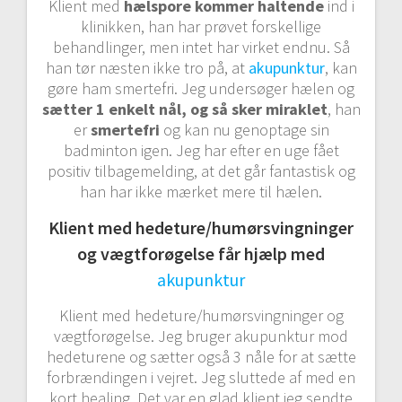
Klient med
hælspore kommer haltende
ind i
klinikken, han har prøvet forskellige
behandlinger, men intet har virket endnu. Så
han tør næsten ikke tro på, at
akupunktur
, kan
gøre ham smertefri. Jeg undersøger hælen og
sætter 1 enkelt nål
, og så sker miraklet
, han
er
smertefri
og kan nu genoptage sin
badminton igen. Jeg har efter en uge fået
positiv tilbagemelding, at det går fantastisk og
han har ikke mærket mere til hælen.
Klient med hedeture/humørsvingninger
og vægtforøgelse får hjælp med
akupunktur
Klient med hedeture/humørsvingninger og
vægtforøgelse. Jeg bruger akupunktur mod
hedeturene og sætter også 3 nåle for at sætte
forbrændingen i vejret. Jeg sluttede af med en
kort healing. Det var en glad klient jeg sendte