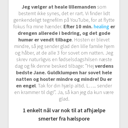
Jeg vælger at heale lillemanden
som
bestemt ikke synes, det er rart. Vi finder lidt
genkendeligt tegnefilm på YouTube, for at flytte
fokus fra mine hænder.
Efter 10 min.
healing
er
drengen allerede i bedring, og det gode
humør er vendt tilbage
. Hosten er blevet
mindre, så jeg sender glad den lille familie hjem
og håber, at de alle 3 for sovet om natten. Jeg
skrev naturligvis en fødselsdagshilsen næste
dag og fik denne besked tilbage: ”Hej
verdens
bedste Jane. Guldklumpen har sovet hele
natten og hoster mindre og mindre! Du er
en engel
. Tak for din hjælp altid. L….. sender
en krammer til dig!”. Ja, så kan jeg da kun være
glad.
1 enkelt nål var nok til at afhjælpe
smerter fra hælspore