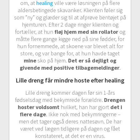
om, at
healing
ville være løsningen på flere
aldersbetingede skavanker. Klienten føler sig
som ”ny” og glæder sig til at afprøve bentøjet på
hjemturen. Efter 2 dage ringer klienten og
fortæller, at hun
fløj hjem med sin rollator
og
måtte flere gange kigge ned på sine fødder, for
hun fornemmede, at skoene var blevet alt for
store, og var bange for, at hun havde taget
mine
sko på hjem.
Det er så dejligt og
givende med positive tilbagemeldinger
.
Lille dreng får mindre hoste efter healing
Lille dreng kommer dagen før sin 1-års
fødselsdag med bekymrede forældre.
Drengen
hoster voldsomt
hvilket, han har gjort
det i
flere dage
. Ikke nok med bekymringerne –
men det tager også deres nattesøvn. De har
været ved lægen tidligere på dagen og fået
konstateret, at det er en virus.