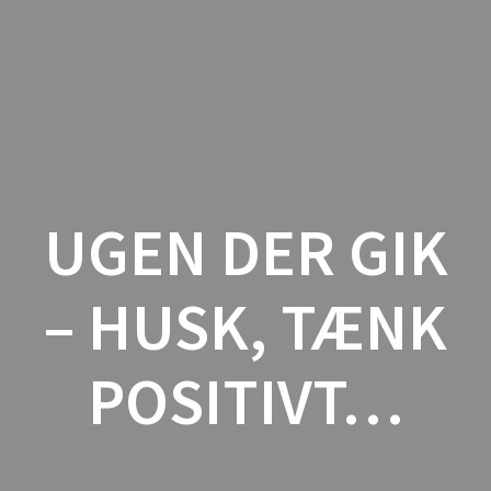
Skip
to
content
UGEN DER GIK
– HUSK, TÆNK
POSITIVT…