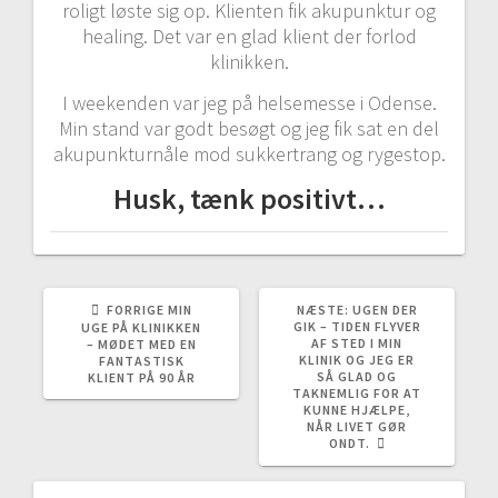
roligt løste sig op. Klienten fik akupunktur og
healing. Det var en glad klient der forlod
klinikken.
I weekenden var jeg på helsemesse i Odense.
Min stand var godt besøgt og jeg fik sat en del
akupunkturnåle mod sukkertrang og rygestop.
Husk, tænk positivt…
FORRIGE
NÆSTE
FORRIGE
MIN
NÆSTE:
UGEN DER
INDLÆG:
INDLÆG:
GIK – TIDEN FLYVER
UGE PÅ KLINIKKEN
AF STED I MIN
– MØDET MED EN
KLINIK OG JEG ER
FANTASTISK
SÅ GLAD OG
KLIENT PÅ 90 ÅR
TAKNEMLIG FOR AT
KUNNE HJÆLPE,
NÅR LIVET GØR
ONDT.