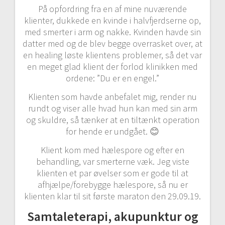
På opfordring fra en af mine nuværende
klienter, dukkede en kvinde i halvfjerdserne op,
med smerter i arm og nakke. Kvinden havde sin
datter med og de blev begge overrasket over, at
en healing løste klientens problemer, så det var
en meget glad klient der forlod klinikken med
ordene: ”Du er en engel.”
Klienten som havde anbefalet mig, render nu
rundt og viser alle hvad hun kan med sin arm
og skuldre, så tænker at en tiltænkt operation
for hende er undgået. 😊
Klient kom med hælespore og efter en
behandling, var smerterne væk. Jeg viste
klienten et par øvelser som er gode til at
afhjælpe/forebygge hælespore, så nu er
klienten klar til sit første maraton den 29.09.19.
Samtaleterapi, akupunktur og