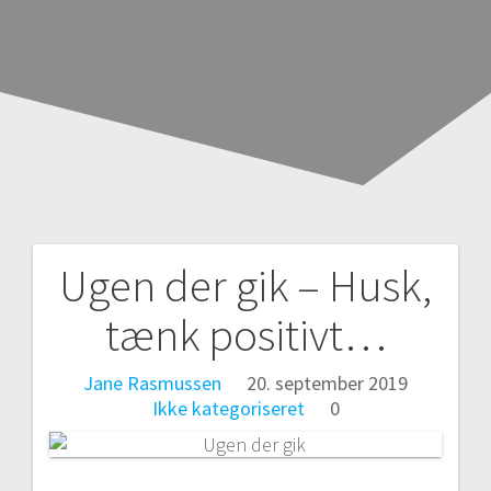
Ugen der gik – Husk,
Indlægsnavigation
tænk positivt…
Jane Rasmussen
20. september 2019
Ikke kategoriseret
0